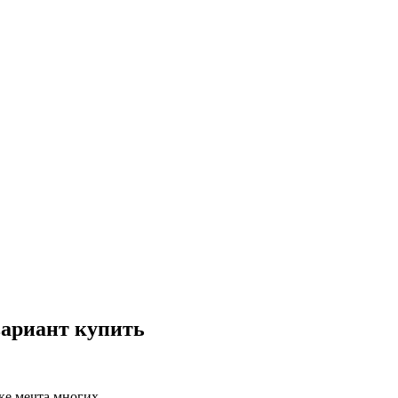
вариант купить
ке мечта многих.