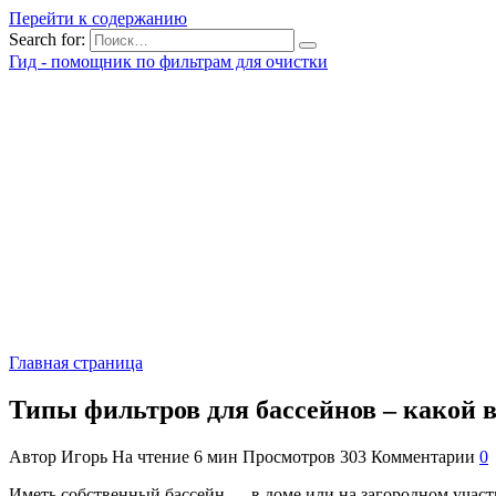
Перейти к содержанию
Search for:
Гид - помощник по фильтрам для очистки
Главная страница
Типы фильтров для бассейнов – какой 
Автор
Игорь
На чтение
6 мин
Просмотров
303
Комментарии
0
Иметь собственный бассейн — в доме или на загородном участ