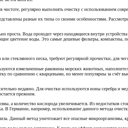
в чистоте, регулярно выполнять очистку с использованием совр
редставлены разные их типы со своими особенностями. Рассмот
но проста. Вода проходит через находящиеся внутри устройства с
ие цветение воды. Это самые дешевые фильтры, компактны, под
или стеклянного песка, требуют регулярной прочистки, для че
зуются измельченные раковины морских животных, наполнитель
ку по сравнению с кварцевыми, но менее популярны за счёт вы
ительно недавно. Для очистки используются ионы серебра и меди
остается прежним.
мы, а количество кислорода увеличивается. Из недостатков сто
ка. В Германии, например, использование данного метода очистк
лиза. Данный метод уничтожает все опасные микроорганизмы, кро