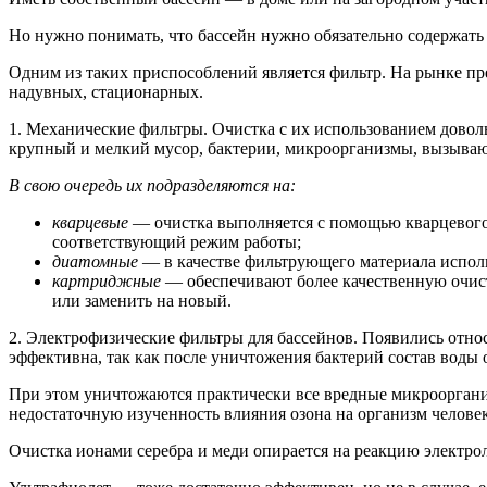
Но нужно понимать, что бассейн нужно обязательно содержать 
Одним из таких приспособлений является фильтр. На рынке п
надувных, стационарных.
1. Механические фильтры. Очистка с их использованием доволь
крупный и мелкий мусор, бактерии, микроорганизмы, вызывающ
В свою очередь их подразделяются на:
кварцевые
— очистка выполняется с помощью кварцевого 
соответствующий режим работы;
диатомные
— в качестве фильтрующего материала исполь
картриджные
— обеспечивают более качественную очист
или заменить на новый.
2. Электрофизические фильтры для бассейнов. Появились относ
эффективна, так как после уничтожения бактерий состав воды 
При этом уничтожаются практически все вредные микроорганиз
недостаточную изученность влияния озона на организм челове
Очистка ионами серебра и меди опирается на реакцию электро