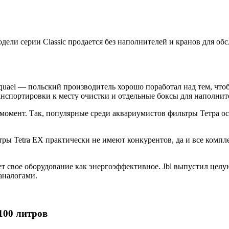
дели серии Classic продается без наполнителей и кранов для об
quael — польский производитель хорошо поработал над тем, чт
транспортировки к месту очистки и отдельные боксы для наполнит
момент. Так, популярные среди аквариумистов фильтры Тетра 
тры Tetra EX практически не имеют конкурентов, да и все компл
 свое оборудование как энергоэффективное. Jbl выпустил целую 
аналогами.
100 литров