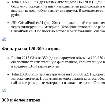
Tetra EX600 Plus (для малых аквариумов 60-120 л.). Оди
бесшумно. Каждый из пяти наполнителей расположен в о
выставить под любую высоту аквариума. В комплекте ест
рублей.
JBL CristalProfi e401 (до 120л.) — практичный и относит
через фильтрующий материал. Усовершенствованное рабоч
CristalProfi e401 полностью готова к эксплуатации, сн
Фильтры на 120-300 литров
Eheim 2215 Classic-350 (для аквариумов объемом 120-350
обеспечивает качественную фильтрацию, свойственную вс
в среднем 13-14 тысяч рублей.
Tetra EX800 Plus (для аквариумов на 100-300 л.). Недор
запуска системы. Продуманная конструкция корпуса обе
найти все расходные материалы и запасные части. Стоим
300 и более литров