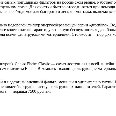
н из самых популярных фильтров на российском рынке. Работает б
тдельном лотке. Для очистки быстро отсоединяется при помощи
ь все необходимое для быстрого и легкого монтажа, включая в
ельно недорогой фильтр энергосберегающей серии «greenline». В
ее колесо насоса гарантирует полную бесшумность хода и больш
абжена всеми фильтрующими материалами. Стоимость — порядка 70
 литров). Серия Eheim Classic — самая доступная из всей линей
ем изделиям Eheim. В комплект входят фильтрующие материалы:
огой и надежный внешний фильтр, мощный и удивительно тихий. В
спечивает быструю очистку фильтрующих наполнителей. Гарантия
ость — порядка 7500 рублей.