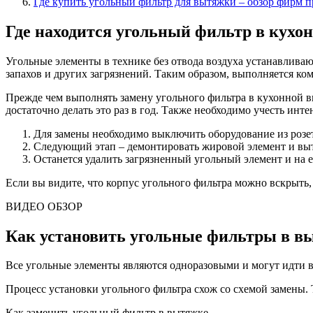
Где купить угольный фильтр для вытяжки – обзор фирм 
Где находится угольный фильтр в кухо
Угольные элементы в технике без отвода воздуха устанавливают
запахов и других загрязнений. Таким образом, выполняется ко
Прежде чем выполнять замену угольного фильтра в кухонной в
достаточно делать это раз в год. Также необходимо учесть инт
Для замены необходимо выключить оборудование из розет
Следующий этап – демонтировать жировой элемент и выт
Останется удалить загрязненный угольный элемент и на е
Если вы видите, что корпус угольного фильтра можно вскрыть,
ВИДЕО ОБЗОР
Как установить угольные фильтры в в
Все угольные элементы являются одноразовыми и могут идти в
Процесс установки угольного фильтра схож со схемой замены. Т
Как заменить угольный фильтр в вытяжке