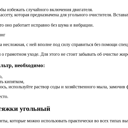
обы избежать случайного включения двигателя.
ссету, которая предназначена для угольного очистителя. Вставьт
что оно работает исправно без шума и вибрации.
инг
ча несложная, с ней вполне под силу справиться без помощи спец
я о грамотном уходе. Для этого не стоит забывать об очистке ж
ьтр, необходимо:
ю,
ть кипятком,
ь, используйте раствор соды и хозяйственного мыла, замочив фи
сто.
тяжки угольный
ты, которые можно использовать практически во всех типах выт