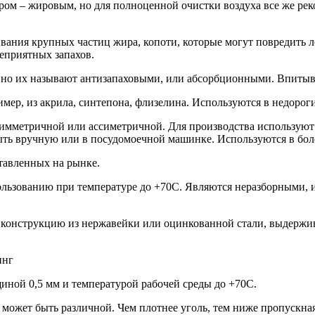
ром – жировым, но для полноценной очистки воздуха все же рек
вания крупных частиц жира, копоти, которые могут повредить 
еприятных запахов.
йно их называют антизапаховыми, или абсорбционными. Впитыва
мер, из акрила, синтепона, флизелина. Используются в недорог
 симметричной или ассиметричной. Для производства использую
ыть вручную или в посудомоечной машинке. Используются в бол
тавленных на рынке.
ользованию при температуре до +70С. Являются неразборными, 
ю конструкцию из нержавейки или оцинкованной стали, выдерж
инг
иной 0,5 мм и температурой рабочей среды до +70С.
может быть различной. Чем плотнее уголь, тем ниже пропускная