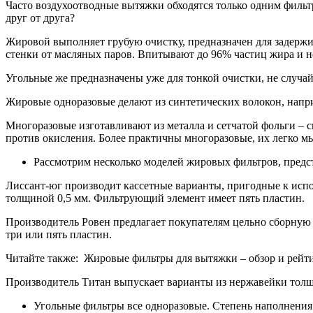
Часто воздухоотводные вытяжки обходятся только одним фильт
друг от друга?
Жировой выполняет грубую очистку, предназначен для задержи
стенки от масляных паров. Впитывают до 96% частиц жира и н
Угольные же предназначены уже для тонкой очистки, не случа
Жировые одноразовые делают из синтетических волокон, напри
Многоразовые изготавливают из металла и сетчатой фольги –
против окисления. Более практичны многоразовые, их легко м
Рассмотрим несколько моделей жировых фильтров, предс
Лиссант-юг производит кассетные варианты, пригодные к исп
толщиной 0,5 мм. Фильтрующий элемент имеет пять пластин.
Производитель Ровен предлагает покупателям цельно сборну
три или пять пластин.
Читайте также: Жировые фильтры для вытяжки – обзор и рейт
Производитель Титан выпускает варианты из нержавейки толщ
Угольные фильтры все одноразовые. Степень наполнения 