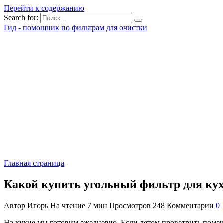
Перейти к содержанию
Search for:
Гид - помощник по фильтрам для очистки
Главная страница
Какой купить угольный фильтр для ку
Автор
Игорь
На чтение
7 мин
Просмотров
248
Комментарии
0
На кухне мы готовим ежедневно. Если летом проветрить помещ