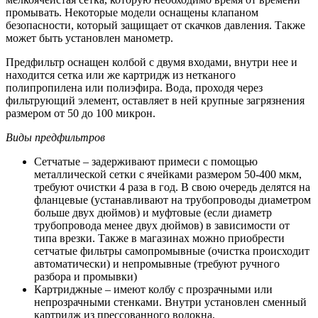
промывать. Некоторые модели оснащены клапаном
безопасности, который защищает от скачков давления. Также
может быть установлен манометр.
Предфильтр оснащен колбой с двумя входами, внутри нее и
находится сетка или же картридж из нетканого
полипропилена или полиэфира. Вода, проходя через
фильтрующий элемент, оставляет в ней крупные загрязнения
размером от 50 до 100 микрон.
Виды предфильтров
Сетчатые – задерживают примеси с помощью
металлической сетки с ячейками размером 50-400 мкм,
требуют очистки 4 раза в год. В свою очередь делятся на
фланцевые (устанавливают на трубопроводы диаметром
больше двух дюймов) и муфтовые (если диаметр
трубопровода менее двух дюймов) в зависимости от
типа врезки. Также в магазинах можно приобрести
сетчатые фильтры самопромывные (очистка происходит
автоматически) и непромывные (требуют ручного
разбора и промывки)
Картриджные – имеют колбу с прозрачными или
непрозрачными стенками. Внутри установлен сменный
картридж из прессованного волокна,